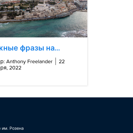
ные фразы на...
р: Anthony Freelander
22
ря, 2022
 им. Розена