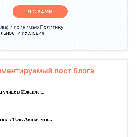
Я С ВАМИ
л(а) и принимаю
Политику
альности
и
Условия.
ментируемый пост блога
а улице в Израиле:...
сов в Тель-Авиве: что...