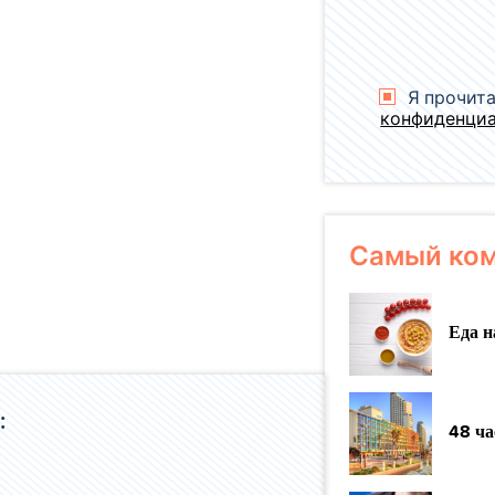
Я прочита
конфиденци
Самый ком
Еда н
:
48 ча