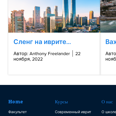
Сленг на иврите...
Важ
Автор: Anthony Freelander
22
Авто
ноября, 2022
нояб
Home
Курсы
О нас
Факультет
Современный иврит
О школе