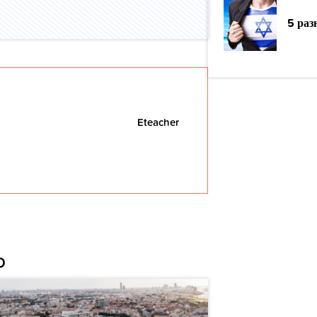
5 раз
Eteacher
о