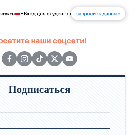
Вход для студентов
запросить данные
онтакты
h
осетите наши соцсети!
guês
ol
is
ch
Подписаться
кий