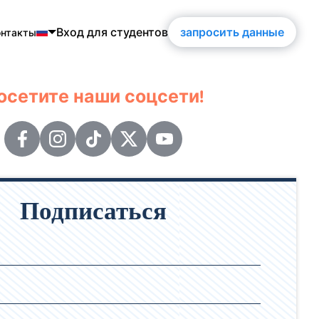
Вход для студентов
запросить данные
онтакты
h
осетите наши соцсети!
guês
ol
is
ch
Подписаться
кий