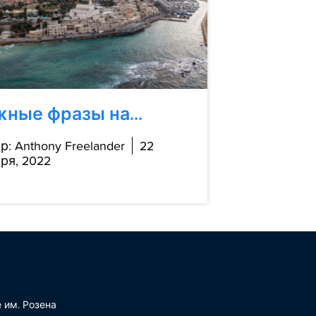
ные фразы на...
р: Anthony Freelander
22
ря, 2022
 им. Розена