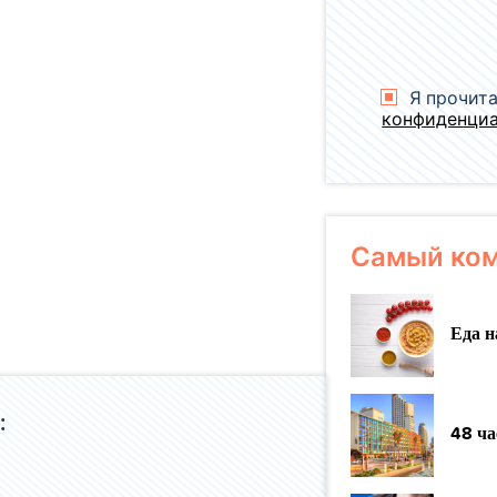
Я прочита
конфиденци
Самый ком
Еда н
:
48 ча