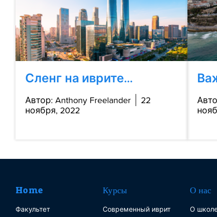
Сленг на иврите...
Важ
Автор: Anthony Freelander
22
Авто
ноября, 2022
нояб
Home
Курсы
О нас
Факультет
Современный иврит
О школе