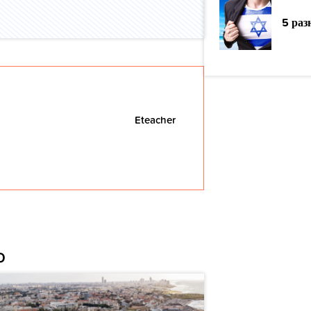
5 раз
Eteacher
о