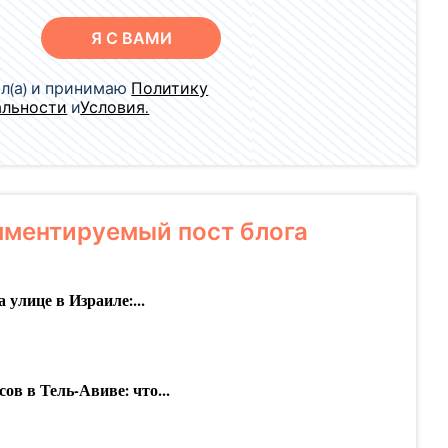
Я С ВАМИ
л(а) и принимаю
Политику
альности
и
Условия.
ментируемый пост блога
а улице в Израиле:...
сов в Тель-Авиве: что...