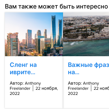
Вам также может быть интересно
Сленг на
Важные фра
иврите...
на...
Автор: Anthony
Автор: Anthony
Freelander
22 ноября,
Freelander
22 ноя
2022
2022