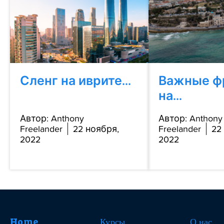
Сленг на иврите...
Важные ф
на...
Автор: Anthony
Автор: Anthony
Freelander
22 ноября,
Freelander
22
2022
2022
Home
Курсы
О нас