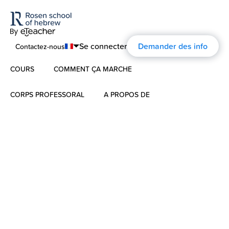
Se connecter
Demander des info
Contactez-nous
COURS
COMMENT ÇA MARCHE
English
Português
CORPS PROFESSORAL
A PROPOS DE
Hébreu Moderne
Español
À propos
L’hébreu pour les enfants
Français
Commentaires
Deutsch
Hébreu Biblique
Русский
L’histoire d’ Aharon Rosen
Certification