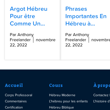
Argot Hébreu
Phrases
Pour être
Importantes En
Comme Un...
Hébreu à...
Par Anthony
Par Anthony
Freelander
novembre
Freelander
novembr
22, 2022
22, 2022
Accueil
Cours
À prop
Corps Professoral
Hébreu Moderne
Contactez
Commentaires
L’hébreu pour les enfants
L’histoire
Certification
Hébreu Biblique