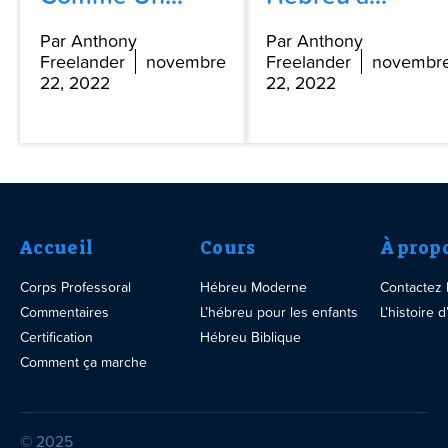
Par Anthony
Par Anthony
Freelander
novembre
Freelander
novembr
22, 2022
22, 2022
Accueil
Cours
À prop
Corps Professoral
Hébreu Moderne
Contactez
Commentaires
L’hébreu pour les enfants
L’histoire
Certification
Hébreu Biblique
Comment ça marche
© 2025