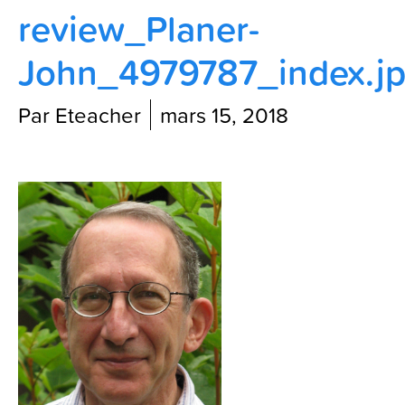
review_Planer-
Contactez-nous
John_4979787_index.j
Blog
Par Eteacher
mars 15, 2018