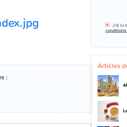
dex.jpg
J'ai lu 
conditions
Articles 
s :
48
La