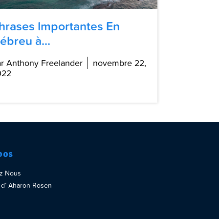
hrases Importantes En
ébreu à...
r Anthony Freelander
novembre 22,
022
pos
ez Nous
re d’ Aharon Rosen