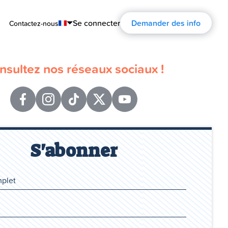
Se connecter
Demander des info
Contactez-nous
English
nsultez nos réseaux sociaux !
Português
Español
Français
Deutsch
S'abonner
Русский