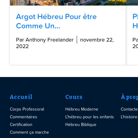
Argot Hébreu Pour être
P
Comme Un...
H
Par Anthony Freelander
novembre 22,
Pa
2022
2
Accueil
Cours
À pro
Corps Professoral
Hébreu Moderne
Contact
Commentaires
L’hébreu pour les enfants
L’histoi
Certification
Hébreu Biblique
Comment ça marche