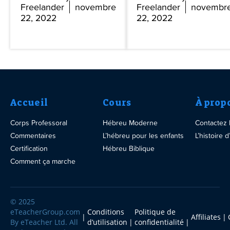
Freelander
novembre
Freelander
novembr
22, 2022
22, 2022
Accueil
Cours
À prop
Corps Professoral
Hébreu Moderne
Contactez
Commentaires
L’hébreu pour les enfants
L’histoire
Certification
Hébreu Biblique
Comment ça marche
© 2025
eTeacherGroup.com
Conditions
Politique de
Affiliates
By eTeacher Ltd. All
d’utilisation
confidentialité