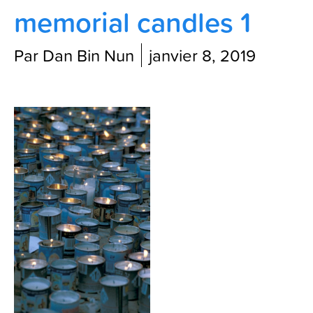
memorial candles 1
Contactez-nous
Par Dan Bin Nun
janvier 8, 2019
Blog