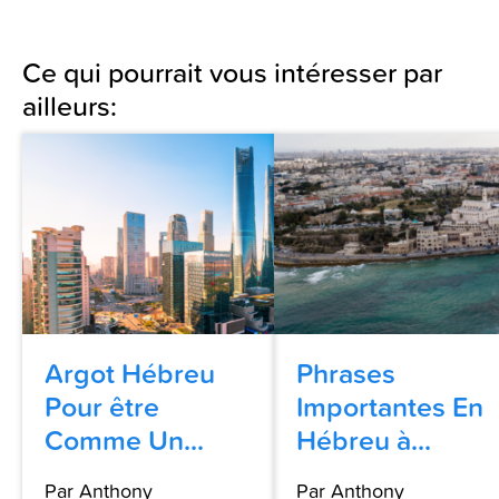
Ce qui pourrait vous intéresser par
ailleurs:
Argot Hébreu
Phrases
Pour être
Importantes En
Comme Un...
Hébreu à...
Par Anthony
Par Anthony