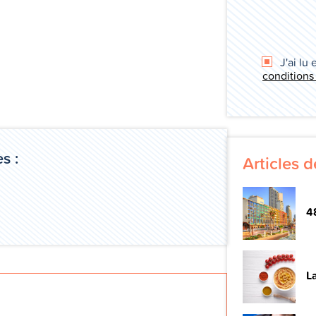
J'ai lu 
conditions
s :
Articles 
48
La