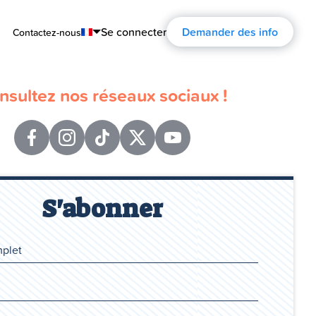
Se connecter
Demander des info
Contactez-nous
English
nsultez nos réseaux sociaux !
Português
Español
Français
Deutsch
S'abonner
Русский