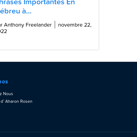
hrases Importantes En
ébreu à...
r Anthony Freelander
novembre 22,
022
pos
ez Nous
re d’ Aharon Rosen