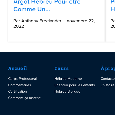
Argot Hébreu Pour être
P
Comme Un...
H
Par Anthony Freelander
novembre 22,
Pa
2022
2
Accueil
Cours
À pro
Corps Professoral
Hébreu Moderne
Contact
Commentaires
L’hébreu pour les enfants
L’histoi
Certification
Hébreu Biblique
Comment ça marche