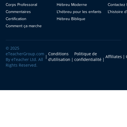
Corps Professoral
Hébreu Moderne
Contactez
Contactez-nous
Commentaires
L’hébreu pour les enfants
L’histoire
Certification
Hébreu Biblique
Blog
Comment ça marche
© 2025
eTeacherGroup.com
Conditions
Politique de
Affiliates
By eTeacher Ltd. All
d’utilisation
confidentialité
Rights Reserved.