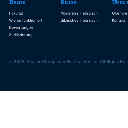
Home
Kurse
Über 
Fakultät
Modernes Hebräisch
Über die
Wie es funktioniert
Biblisches Hebräisch
Kontakt
Bewertungen
Zertifizierung
© 2025 eTeacherGroup.com By eTeacher Ltd. All Rights Res