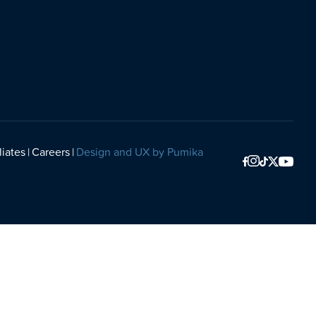
liates
Careers
Design and UX by Pumika