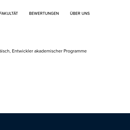
FAKULTÄT
BEWERTUNGEN
ÜBER UNS
Über uns
Über die Aharon Rosen
äisch, Entwickler akademischer Programme
Zertifizierung
Kontakt
Blog