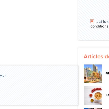
J'ai lu 
conditions
Articles 
48
s :
La