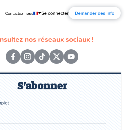
Se connecter
Demander des info
Contactez-nous
English
nsultez nos réseaux sociaux !
Português
Español
Français
Deutsch
S'abonner
Русский