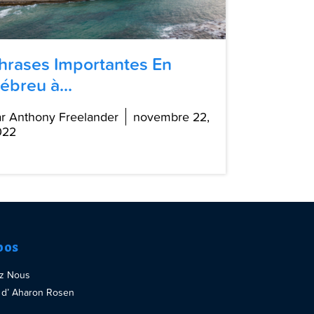
hrases Importantes En
ébreu à...
r Anthony Freelander
novembre 22,
022
pos
ez Nous
re d’ Aharon Rosen