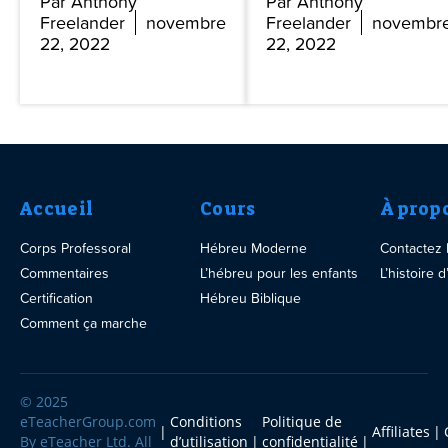
Par Anthony
Par Anthony
Freelander
novembre
Freelander
novembr
22, 2022
22, 2022
Accueil
Cours
À prop
Corps Professoral
Hébreu Moderne
Contactez
Commentaires
L’hébreu pour les enfants
L’histoire
Certification
Hébreu Biblique
Comment ça marche
© 2025
eTeacherGroup.com
Conditions
Politique de
Affiliates
By eTeacher Ltd. All
d’utilisation
confidentialité