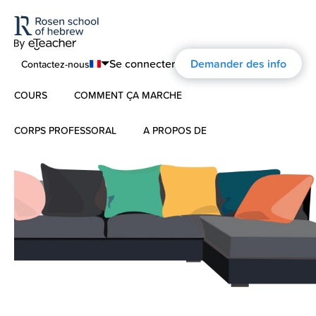
Se connecter
Demander des info
Contactez-nous
COURS
COMMENT ÇA MARCHE
English
Português
CORPS PROFESSORAL
A PROPOS DE
Hébreu Moderne
Español
À propos
L’hébreu pour les enfants
Français
Commentaires
Deutsch
Hébreu Biblique
Русский
L’histoire d’ Aharon Rosen
Certification