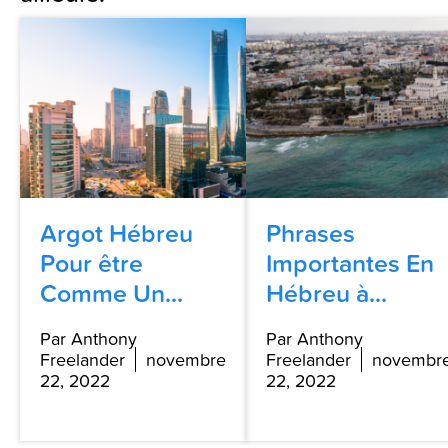
Argot Hébreu
Phrases
Pour être
Importantes En
Comme Un...
Hébreu à...
Par Anthony
Par Anthony
Freelander
novembre
Freelander
novembr
22, 2022
22, 2022