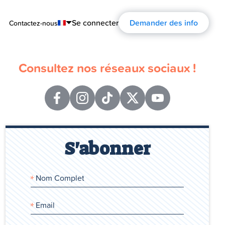
Se connecter
Demander des info
Contactez-nous
English
Consultez nos réseaux sociaux !
Português
Español
Français
Deutsch
S'abonner
Русский