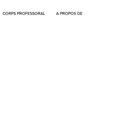
CORPS PROFESSORAL
A PROPOS DE
À propos
Commentaires
L’histoire d’ Aharon Rosen
Certification
Contactez-nous
Blog