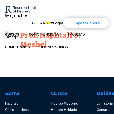
Login
Empezar ahora
Contacto
Prof. Naphtali S.
CURSOS
CÓMO FUNCIONA
FACULTAD
English
Meshel
Português
COMENTARIOS
QUIÉNES SOMOS
Hebreo Moderno
Español
Quiénes Somos
Hebreo hablado
Français
La historia de Aharon Rosen
Deutsch
Hebreo para niños
Certificación
Estudios sobre Israel
Home
Cursos
Quién
Facultad
Hebreo Moderno
La histori
Contacto
Hebreo Bíblico
Cómo funciona
Hebreo Hablado
Contacto