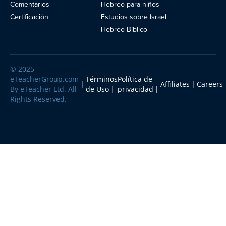
Comentarios
Hebreo para niños
Blog
Certificación
Estudios sobre Israel
Hebreo Bíblico
© 2025
eTeacherGroup.com
Términos
Política de
Affiliates
Careers
By eTeacher Ltd. All
de Uso
privacidad
Rights Reserved.