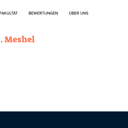
FAKULTÄT
BEWERTUNGEN
ÜBER UNS
Über uns
S. Meshel
Über die Aharon Rosen
Zertifizierung
Kontakt
Blog