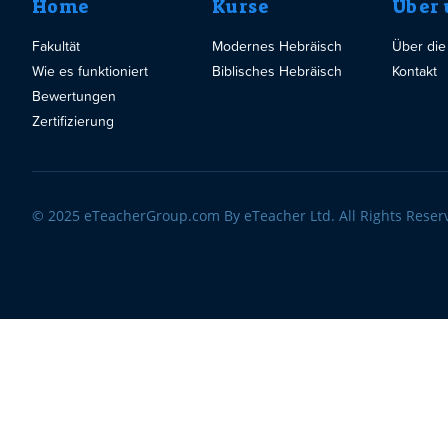
Home
Kurse
Über 
Fakultät
Modernes Hebräisch
Über die
Wie es funktioniert
Biblisches Hebräisch
Kontakt
Bewertungen
Zertifizierung
© 2025 eTeacherGroup.com By eTeacher Ltd. All Rights Reser