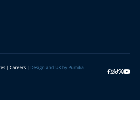
tes
Careers
Design and UX by Pumika