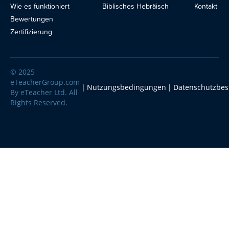
Wie es funktioniert
Biblisches Hebräisch
Kontakt
Blog
Bewertungen
Zertifizierung
© 2025
eTeacherGroup.com
Nutzungsbedingungen
Datenschutzbe
By eTeacher Ltd. All
Rights Reserved.