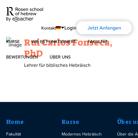
Login
Jetzt Anfangen
Kontakt
Rui Carlos Fonseca,
KURSE
WIE ES FUNKTIONIERT
FAKULTÄT
English
PhD
Português
BEWERTUNGEN
ÜBER UNS
Modernes Hebräisch
Lehrer für biblisches Hebräisch
Español
Über uns
Biblisches Hebräisch
Français
Über die Aharon Rosen
Deutsch
Zertifizierung
Home
Kurse
Über u
Kontakt
Fakultät
Modernes Hebräisch
Über die 