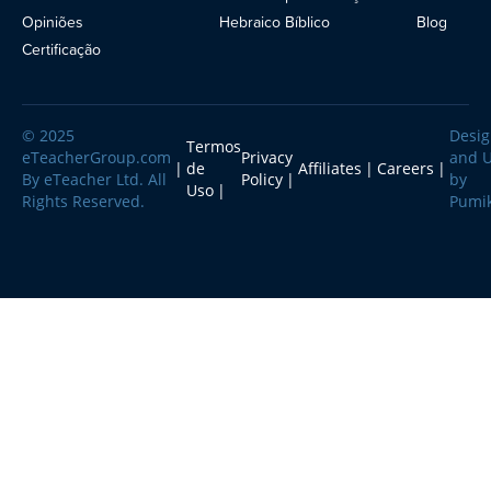
Opiniões
Hebraico Bíblico
Blog
Blog
Certificação
© 2025
Desi
Termos
eTeacherGroup.com
Privacy
and 
de
Affiliates
Careers
By eTeacher Ltd. All
Policy
by
Uso
Rights Reserved.
Pumi