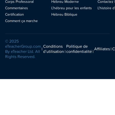
Corps Professoral
Hébreu Moderne
Contactez
Contactez-nous
Commentaires
L’hébreu pour les enfants
L’histoire
Certification
Hébreu Biblique
Comment ça marche
Blog
© 2025
eTeacherGroup.com
Conditions
Politique de
Affiliates
C
By eTeacher Ltd. All
d’utilisation
confidentialité
Rights Reserved.