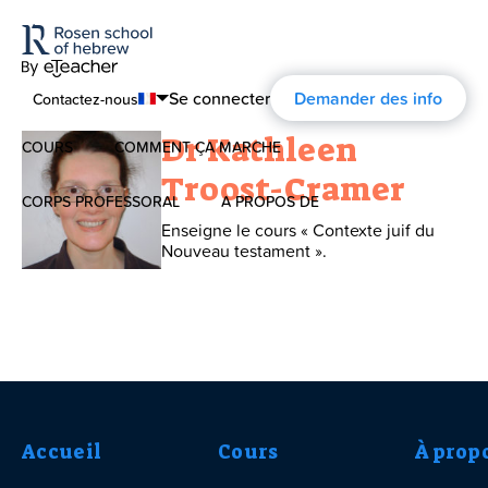
Se connecter
Demander des info
Contactez-nous
Dr Kathleen
COURS
COMMENT ÇA MARCHE
English
Troost-Cramer
Português
CORPS PROFESSORAL
A PROPOS DE
Hébreu Moderne
Enseigne le cours « Contexte juif du
Español
Nouveau testament ».
À propos
L’hébreu pour les enfants
Français
Commentaires
Deutsch
Hébreu Biblique
L’histoire d’ Aharon Rosen
Accueil
Cours
Certification
À prop