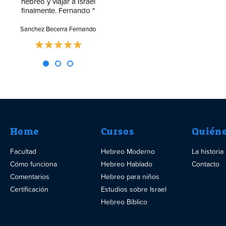
hebreo y viajar a Israel
finalmente. Fernando "
Blog
Sanchez Becerra Fernando
Home
Cursos
Quién
Facultad
Hebreo Moderno
La histori
Cómo funciona
Hebreo Hablado
Contacto
Comentarios
Hebreo para niños
Certificación
Estudios sobre Israel
Hebreo Bíblico