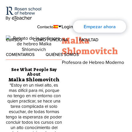
Login
Empezar ahora
Contacto
Malka
CURSOS
CÓMO FUNCIONA
FACULTAD
English
Shlomovitch
Español
COMENTARIOS
QUIÉNES SOMOS
Hebreo Moderno
Profesora de Hebreo Moderno
Français
See What People Say
Quiénes Somos
Hebreo hablado
About
Deutsch
Malka Shlomovitch
"Estoy en un nivel alto, es
"The teachers are great. Not
La historia de Aharon Rosen
Русский
Hebreo para niños
mas difícil para mi, porque
only do I learn Hebrew each
no tengo en mi entorno con
week but I also learn a little
s
quien practicar, se hace una
about the people, the culture
Certificación
tarea complicada el solo
and the history of Israel. "
Estudios sobre Israel
escuchar, de todas formas
tengo la esperanza de poder
Smalley Scott
Contacto
concluir todos los cursos con
Hebreo Bíblico
un alto conocimiento del