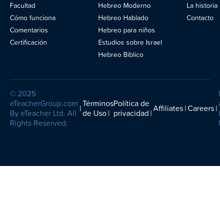
Facultad
Hebreo Moderno
La histori
Blog
Cómo funciona
Hebreo Hablado
Contacto
Comentarios
Hebreo para niños
Certificación
Estudios sobre Israel
Hebreo Bíblico
© 2025
eTeacherGroup.com
Términos
Política de
Affiliates
Careers
By eTeacher Ltd. All
de Uso
privacidad
Rights Reserved.