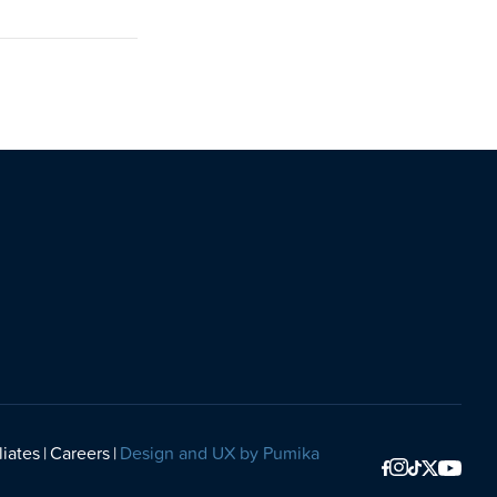
liates
Careers
Design and UX by Pumika