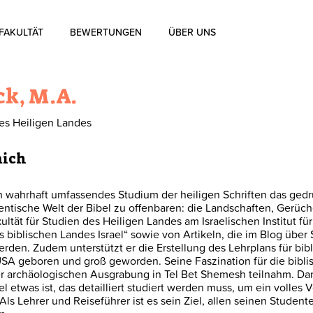
FAKULTÄT
BEWERTUNGEN
ÜBER UNS
Über uns
ck, M.A.
Über die Aharon Rosen
des Heiligen Landes
Zertifizierung
mich
Kontakt
in wahrhaft umfassendes Studium der heiligen Schriften das ged
ntische Welt der Bibel zu offenbaren: die Landschaften, Gerüc
akultät für Studien des Heiligen Landes am Israelischen Institut f
Blog
biblischen Landes Israel“ sowie von Artikeln, die im Blog über
erden. Zudem unterstützt er die Erstellung des Lehrplans für bib
 USA geboren und groß geworden. Seine Faszination für die bibl
iner archäologischen Ausgrabung in Tel Bet Shemesh teilnahm. Da
l etwas ist, das detailliert studiert werden muss, um ein volles 
Als Lehrer und Reiseführer ist es sein Ziel, allen seinen Student