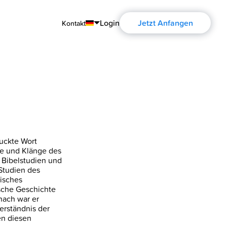
Login
Jetzt Anfangen
Kontakt
English
Português
Español
Français
Deutsch
ruckte Wort
he und Klänge des
ür Bibelstudien und
 Studien des
lisches
ische Geschichte
nach war er
Verständnis der
en diesen