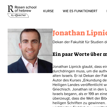
KURSE
WIE ES FUNKTIONIERT
Modernes Hebräisch
Jonathan Lipni
Biblisches Hebräisch
Dekan der Fakultät für Studien 
Ein paar Worte über 
Jonathan Lipnick glaubt, dass e
durchdringen muss, um die authe
alten Israels. Er ist Dekan der F
Autor des Kurses „Erkundung des 
Heiligen Landes veröffentlicht w
Griechisch. Jonathan ist in den
Israels begann, als er 199 an e
überzeugt, dass die Welt der Bibe
heiligen Schriften zu gewinnen. 