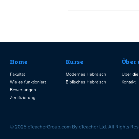
Home
Kurse
Über 
Fakultät
Modernes Hebräisch
Über die
Wie es funktioniert
Biblisches Hebräisch
Kontakt
Bewertungen
Zertifizierung
© 2025 eTeacherGroup.com By eTeacher Ltd. All Rights Res