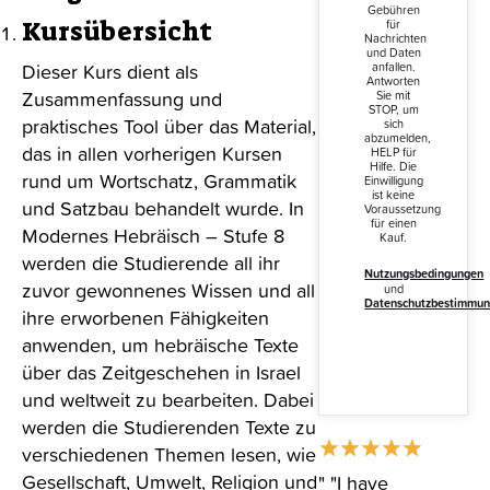
Gebühren
Kursübersicht
für
Nachrichten
und Daten
Dieser Kurs dient als
anfallen.
Antworten
Zusammenfassung und
Sie mit
STOP, um
praktisches Tool über das Material,
sich
abzumelden,
das in allen vorherigen Kursen
HELP für
Hilfe. Die
rund um Wortschatz, Grammatik
Einwilligung
ist keine
und Satzbau behandelt wurde. In
Voraussetzung
für einen
Modernes Hebräisch – Stufe 8
Kauf.
werden die Studierende all ihr
Nutzungsbedingungen
zuvor gewonnenes Wissen und all
und
Datenschutzbestimmu
ihre erworbenen Fähigkeiten
anwenden, um hebräische Texte
über das Zeitgeschehen in Israel
und weltweit zu bearbeiten. Dabei
werden die Studierenden Texte zu
verschiedenen Themen lesen, wie
Gesellschaft, Umwelt, Religion und
"I have