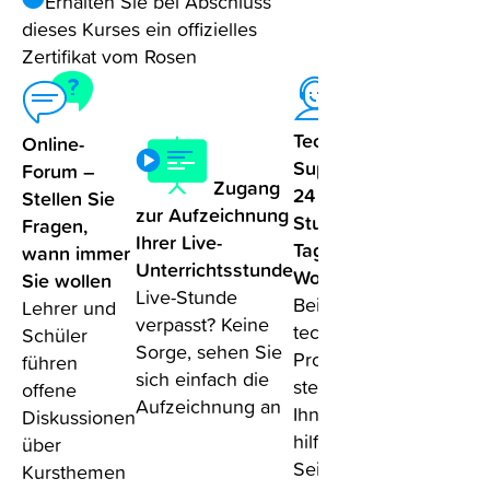
Erhalten Sie bei Abschluss
dieses Kurses ein offizielles
Zertifikat vom Rosen
Technischer
Online-
Support –
Forum –
Zugang
24
Stellen Sie
Zusätzlich
zur Aufzeichnung
Stunden, 7
Fragen,
Praxislekt
Ihrer Live-
Tage die
wann immer
Eine
Unterrichtsstunde
Woche
Sie wollen
wöchentli
Live-Stunde
Bei
Lehrer und
Q&A-Sitzu
verpasst? Keine
technischen
Schüler
zusätzlich 
Sorge, sehen Sie
Problemen
führen
regulären
sich einfach die
stehen wir
offene
Unterricht
Aufzeichnung an
Ihnen
Diskussionen
hilfreich zur
über
Seite
Kursthemen