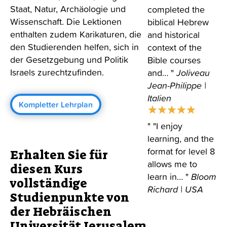
Staat, Natur, Archäologie und
completed the
Wissenschaft. Die Lektionen
biblical Hebrew
enthalten zudem Karikaturen, die
and historical
den Studierenden helfen, sich in
context of the
der Gesetzgebung und Politik
Bible courses
Israels zurechtzufinden.
and…
Joliveau
Jean-Philippe
|
Italien
Kompletter Lehrplan
"I enjoy
learning, and the
format for level 8
Erhalten Sie für
allows me to
diesen Kurs
learn in…
Bloom
vollständige
Richard
| USA
Studienpunkte von
der Hebräischen
Universität Jerusalem