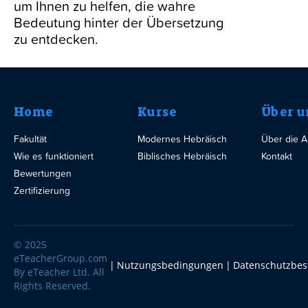
um Ihnen zu helfen, die wahre
Bedeutung hinter der Übersetzung
zu entdecken.
Home
Kurse
Über u
Fakultät
Modernes Hebräisch
Über die 
Wie es funktioniert
Biblisches Hebräisch
Kontakt
Bewertungen
Zertifizierung
© 2025
eTeacherGroup.com
Nutzungsbedingungen
Datenschutzbe
By eTeacher Ltd. All
Rights Reserved.