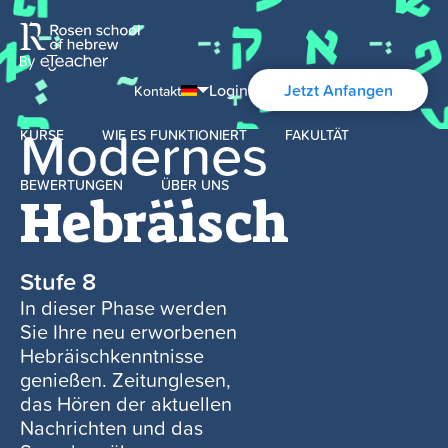
Login
Jetzt Anfangen
Kontakt
Modernes
KURSE
WIE ES FUNKTIONIERT
FAKULTÄT
English
Português
BEWERTUNGEN
ÜBER UNS
Modernes Hebräisch
Hebräisch
Español
Über uns
Biblisches Hebräisch
Français
Stufe 8
Über die Aharon Rosen
Deutsch
In dieser Phase werden
Sie Ihre neu erworbenen
Русский
Hebräischkenntnisse
Zertifizierung
genießen. Zeitunglesen,
das Hören der aktuellen
Kontakt
Nachrichten und das