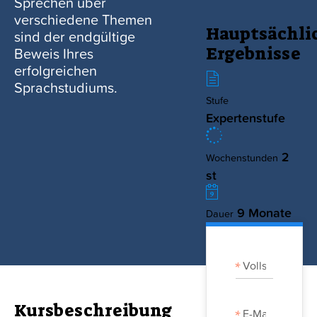
Sprechen über
verschiedene Themen
Blog
Hauptsächli
sind der endgültige
Ergebnisse
Beweis Ihres
erfolgreichen
Sprachstudiums.
Stufe
Expertenstufe
2
Wochenstunden
st
9 Monate
Dauer
Kursbeschreibung