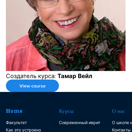
Создатель курса:
Тамар Вейл
View course
Home
Курсы
О нас
Факультет
Современный иврит
О школе и
Как это устроено
Контакты