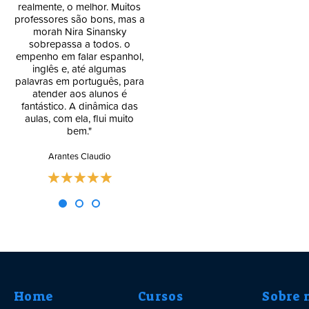
realmente, o melhor. Muitos
context of the Bible courses
Blog
professores são bons, mas a
and am currently doing level
morah Nira Sinansky
8 in modern Hebrew. The
sobrepassa a todos. o
courses are performed by
empenho em falar espanhol,
very knowledgeable and
inglês e, até algumas
pedagogical teachers and
palavras em português, para
you really improve your level
atender aos alunos é
with each lesson."
fantástico. A dinâmica das
aulas, com ela, flui muito
Joliveau Jean-Philippe
bem."
Arantes Claudio
Home
Cursos
Sobre 