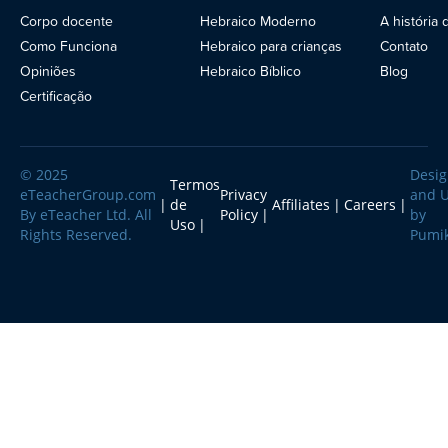
Corpo docente
Hebraico Moderno
A história
Como Funciona
Hebraico para crianças
Contato
Opiniões
Hebraico Bíblico
Blog
Certificação
© 2025
Desi
Termos
eTeacherGroup.com
Privacy
and 
de
Affiliates
Careers
By eTeacher Ltd. All
Policy
by
Uso
Rights Reserved.
Pumi
This site is registered on
wpml.org
as a development site. Switch to a production