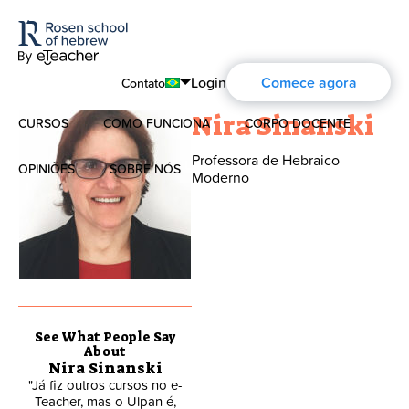
Login
Comece agora
Contato
Nira Sinanski
CURSOS
COMO FUNCIONA
CORPO DOCENTE
English
Professora de Hebraico
Português
OPINIÕES
SOBRE NÓS
Hebraico Moderno
Moderno
Español
Sobre nós
Hebraico para crianças
Deutsch
A história de Aharon Rosen
Hebraico Bíblico
Certificação
See What People Say
About
Nira Sinanski
Contato
"Já fiz outros cursos no e-
"I have completed the biblical
Teacher, mas o Ulpan é,
Hebrew and historical