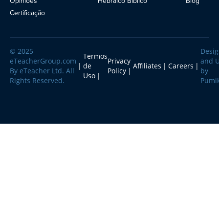
Opiniões
Hebraico Bíblico
Blog
Blog
Certificação
© 2025
Desi
Termos
eTeacherGroup.com
Privacy
and 
de
Affiliates
Careers
By eTeacher Ltd. All
Policy
by
Uso
Rights Reserved.
Pumi