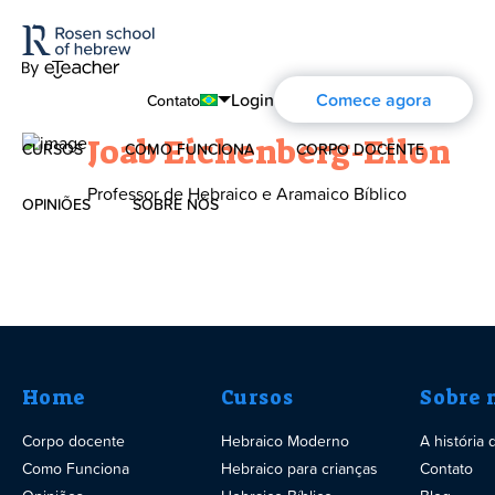
Login
Comece agora
Contato
Joab Eichenberg-Eilon
CURSOS
COMO FUNCIONA
CORPO DOCENTE
English
Professor de Hebraico e Aramaico Bíblico
Português
OPINIÕES
SOBRE NÓS
Hebraico Moderno
Español
Sobre nós
Hebraico para crianças
Deutsch
A história de Aharon Rosen
Hebraico Bíblico
Certificação
Home
Cursos
Sobre 
Corpo docente
Hebraico Moderno
A história
Contato
Como Funciona
Hebraico para crianças
Contato