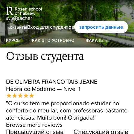
Вход для студентов
запросить данные
Контакты
КУРСЫ
КАК ЭТО УСТРОЕНО
ФАКУЛЬТЕТ
Отзыв студента
ОТЗЫВЫ
О НАС
Современный иврит
О нас
DE OLIVEIRA FRANCO TAIS JEANE
Hebraico Moderno — Nível 1
О школе им. Розена
"O curso tem me proporcionado estudar no
Сертификаты
conforto do meu lar, com professoras bastante
atenciosas. Muito bom! Obrigada!"
Browse more reviews
Контакты
Предыдущий отзыв
Следующий отзыв