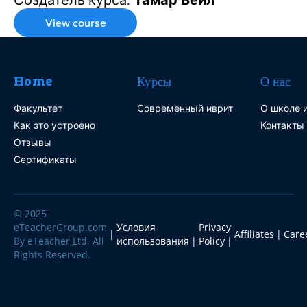
View course
Home
Курсы
О нас
Факультет
Современный иврит
О школе и
Как это устроено
Контакты
Отзывы
Сертификаты
© 2025
eTeacherGroup.com
Условия
Privacy
Affiliates
Care
By eTeacher Ltd. All
использования
Policy
Rights Reserved.