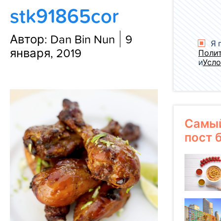
stk91865cor
Блог
Автор: Dan Bin Nun
9
Я 
января, 2019
Поли
и
Усло
Самы
пост 