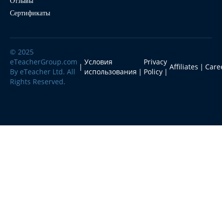
Отзывы
Блог
Сертификаты
© 2025
eTeacherGroup.com
Условия
Privacy
Affiliates
Care
By eTeacher Ltd. All
использования
Policy
Rights Reserved.