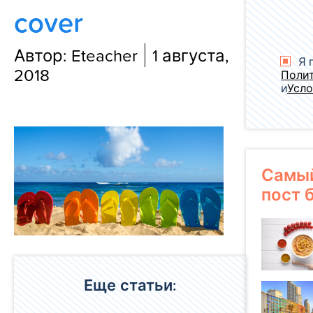
cover
Блог
Автор: Eteacher
1 августа,
Я 
2018
Поли
и
Усло
Самы
пост 
Еще статьи: