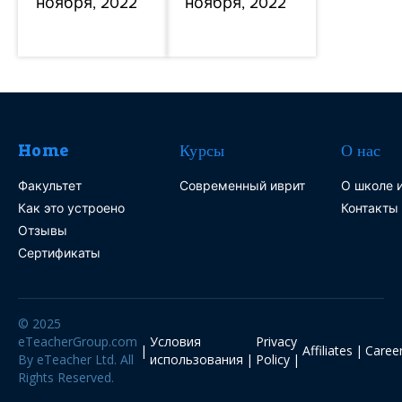
ноября, 2022
ноября, 2022
Home
Курсы
О нас
Факультет
Современный иврит
О школе и
Как это устроено
Контакты
Отзывы
Сертификаты
© 2025
eTeacherGroup.com
Условия
Privacy
Affiliates
Caree
By eTeacher Ltd. All
использования
Policy
Rights Reserved.