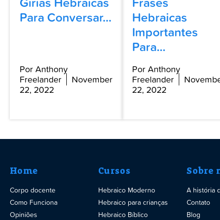
Gírias Hebraicas
Frases
Para Conversar...
Hebraicas
Importantes
Para...
Por Anthony
Por Anthony
Freelander
November
Freelander
Novembe
22, 2022
22, 2022
Home
Cursos
Sobre 
Corpo docente
Hebraico Moderno
A história
Como Funciona
Hebraico para crianças
Contato
Opiniões
Hebraico Bíblico
Blog