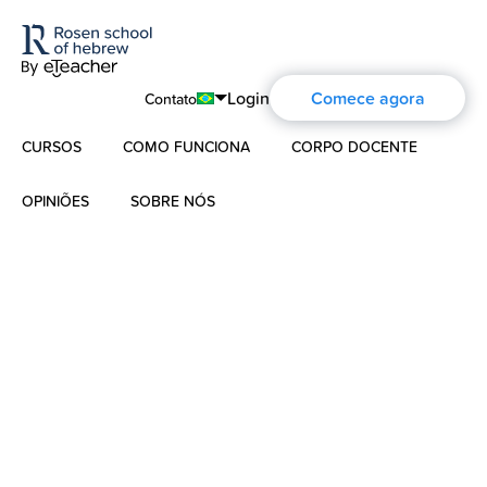
Login
Comece agora
Contato
CURSOS
COMO FUNCIONA
CORPO DOCENTE
English
Português
OPINIÕES
SOBRE NÓS
Hebraico Moderno
Español
Sobre nós
Hebraico para crianças
Français
A história de Aharon Rosen
Deutsch
Hebraico Bíblico
Русский
Certificação
Contato