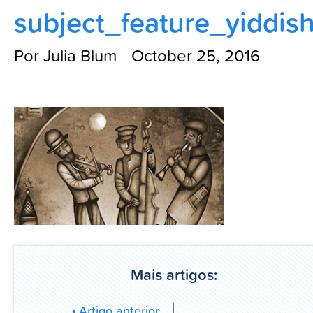
subject_feature_yiddis
Blog
Por Julia Blum
October 25, 2016
Mais artigos:
Artigo anterior