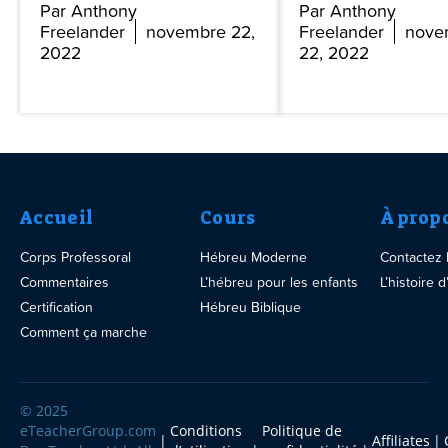
Par Anthony
Par Anthony
Freelander
novembre 22,
Freelander
nove
2022
22, 2022
Accueil
Cours
À prop
Corps Professoral
Hébreu Moderne
Contactez
Commentaires
L’hébreu pour les enfants
L’histoire
Certification
Hébreu Biblique
Comment ça marche
© 2025
eTeacherGroup.com
Conditions
Politique de
Affiliates