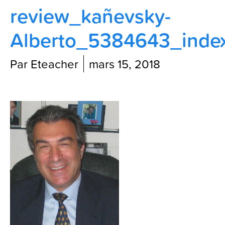
review_kañevsky-
Contactez-nous
Alberto_5384643_index
Blog
Par Eteacher
mars 15, 2018