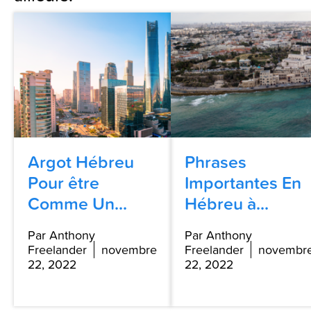
Argot Hébreu
Phrases
Pour être
Importantes En
Comme Un...
Hébreu à...
Par Anthony
Par Anthony
Freelander
novembre
Freelander
novembr
22, 2022
22, 2022