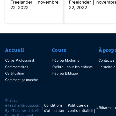
Freelander
novembre
Freelander
novembr
22, 2022
22, 2022
Accueil
Cours
À prop
Corps Professoral
Hébreu Moderne
Contactez
Commentaires
L’hébreu pour les enfants
L’histoire
Certification
Hébreu Biblique
Comment ça marche
© 2025
eTeacherGroup.com
Conditions
Politique de
Affiliates
By eTeacher Ltd. All
d’utilisation
confidentialité
Rights Reserved.