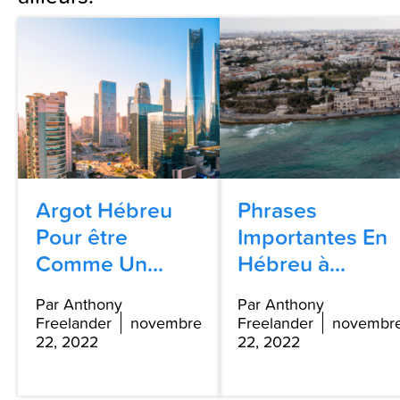
Argot Hébreu
Phrases
Pour être
Importantes En
Comme Un...
Hébreu à...
Par Anthony
Par Anthony
Freelander
novembre
Freelander
novembr
22, 2022
22, 2022