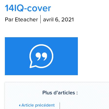
14IQ-cover
Contactez-nous
Par Eteacher
avril 6, 2021
Blog
Plus d'articles :
Article précédent