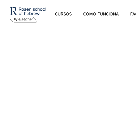
CURSOS
CÓMO FUNCIONA
FA
Hebreo Moderno
Hebreo hablado
Hebreo para niños
Estudios sobre Israel
Hebreo Bíblico