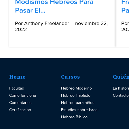
Modismos Hebreos Para
Fr
Pasar El...
Pa
Por Anthony Freelander
noviembre 22,
Por
2022
20
Home
Cursos
Quié
Facultad
Hebreo Moderno
La histo
Cómo funciona
Hebreo Hablado
Contacto
Comentarios
Hebreo para niños
Certificación
Estudios sobre Israel
Hebreo Bíblico