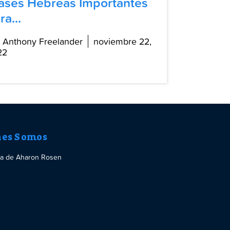
ases Hebreas Importantes
ra...
 Anthony Freelander
noviembre 22,
22
nes Somos
ria de Aharon Rosen