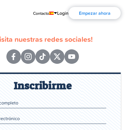
Login
Empezar ahora
Contacto
English
isita nuestras redes sociales!
Português
Español
Français
Deutsch
Inscribirme
Русский