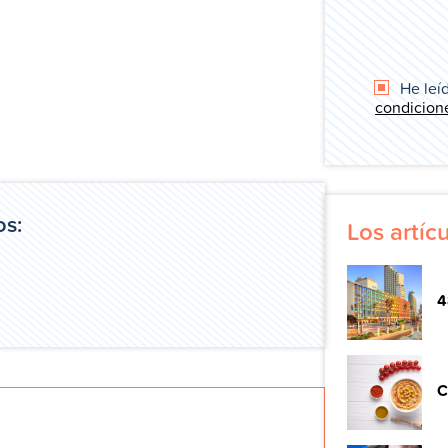
He leíd
condicion
os:
Los artí
4
C