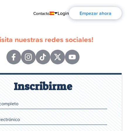
Login
Empezar ahora
Contacto
English
isita nuestras redes sociales!
Português
Español
Français
Deutsch
Inscribirme
Русский