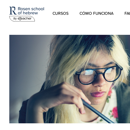
CURSOS
CÓMO FUNCIONA
FA
Hebreo Moderno
Hebreo hablado
Hebreo para niños
Estudios sobre Israel
Hebreo Bíblico