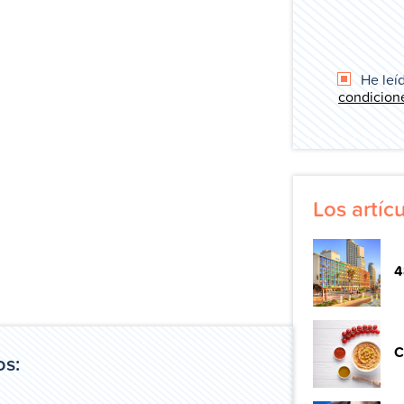
He leíd
condicion
Los artí
4
C
os: