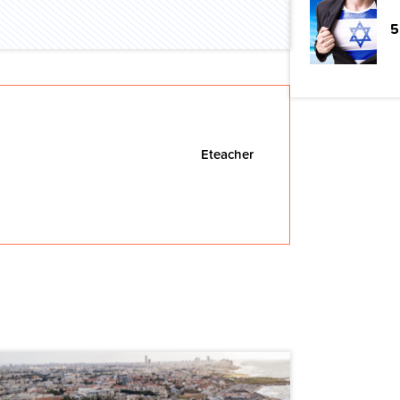
5
Eteacher