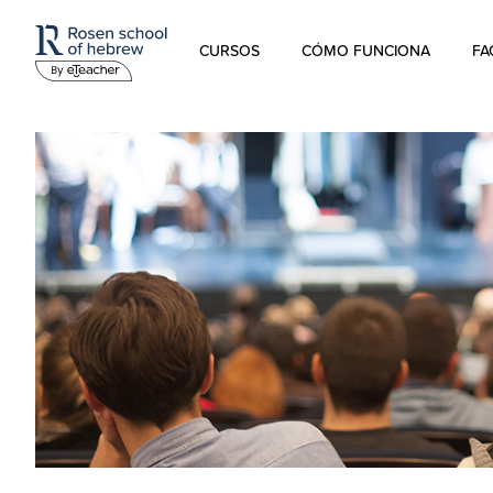
CURSOS
CÓMO FUNCIONA
FA
Hebreo Moderno
Hebreo hablado
Hebreo para niños
Estudios sobre Israel
Hebreo Bíblico