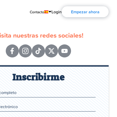
Login
Empezar ahora
Contacto
English
isita nuestras redes sociales!
Português
Español
Français
Deutsch
Inscribirme
Русский