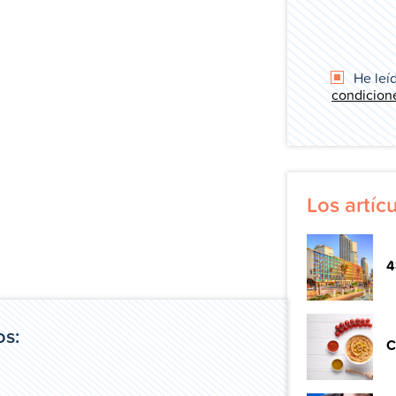
He leíd
condicion
Los artí
4
os:
C