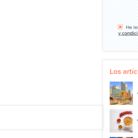
He le
y condic
Los art