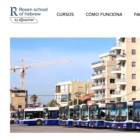
CURSOS
CÓMO FUNCIONA
FA
Hebreo Moderno
Hebreo hablado
Hebreo para niños
Estudios sobre Israel
Hebreo Bíblico