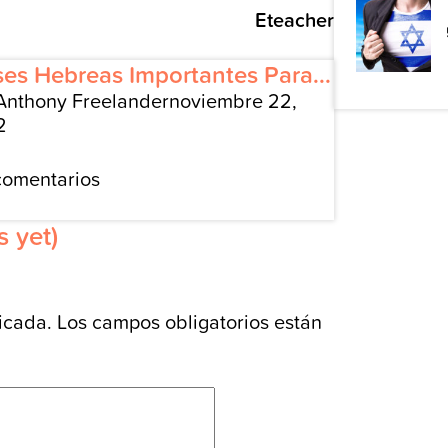
Eteacher
ses Hebreas Importantes Para...
Anthony Freelander
noviembre 22,
2
comentarios
 yet)
icada.
Los campos obligatorios están