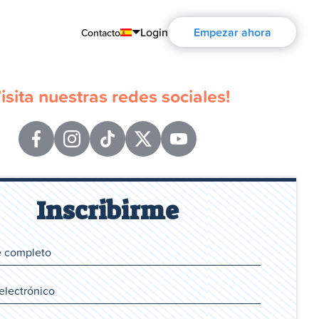
Login
Empezar ahora
Contacto
English
Visita nuestras redes sociales!
Português
Español
Français
Deutsch
Inscribirme
Русский