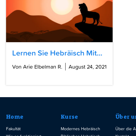
Lernen Sie Hebräisch Mit...
Von Arie Elbelman R.
August 24, 2021
Home
Kurse
Über u
Fakultät
Modernes Hebräisch
Über die 