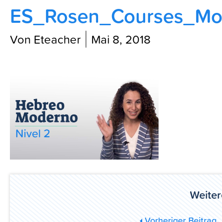
ES_Rosen_Courses_Mov
Blog
Von Eteacher
Mai 8, 2018
Weiter
Vorheriger Beitrag