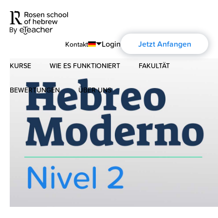
Login
Jetzt Anfangen
Kontakt
KURSE
WIE ES FUNKTIONIERT
FAKULTÄT
English
Português
BEWERTUNGEN
ÜBER UNS
Modernes Hebräisch
Español
Über uns
Biblisches Hebräisch
Français
Über die Aharon Rosen
Deutsch
Русский
Zertifizierung
Kontakt