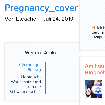
Pregnancy_cover
Blog
Von Eteacher
Juli 24, 2019
Ich 
Geschäf
akzeptie
Weitere Artikel:
Vorheriger
Am häuf
Beitrag
Blogbei
Hebräisch-
Wortschatz rund
um die
Schwangerschaft