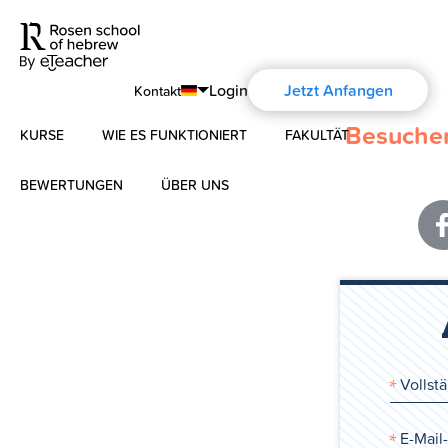
Login
Jetzt Anfangen
Kontakt
Besuchen
KURSE
WIE ES FUNKTIONIERT
FAKULTÄT
English
Português
BEWERTUNGEN
ÜBER UNS
Modernes Hebräisch
Español
Über uns
Biblisches Hebräisch
Français
Über die Aharon Rosen
Deutsch
Русский
Zertifizierung
Kontakt