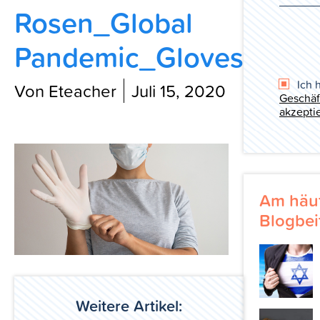
Rosen_Global
Blog
Pandemic_Gloves
Ich 
Von Eteacher
Juli 15, 2020
Geschäf
akzeptie
Am häuf
Blogbei
Weitere Artikel: