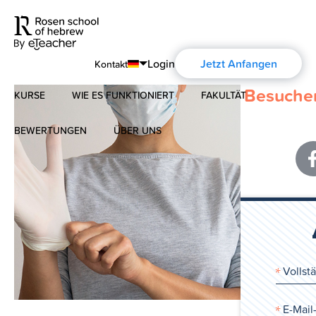
Login
Jetzt Anfangen
Kontakt
Besuchen
KURSE
WIE ES FUNKTIONIERT
FAKULTÄT
English
Português
BEWERTUNGEN
ÜBER UNS
Modernes Hebräisch
Español
Über uns
Biblisches Hebräisch
Français
Über die Aharon Rosen
Deutsch
Русский
Zertifizierung
Kontakt